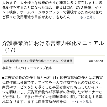
人数まで、大小様々な規模の会社が非常に多く存在します。映
像制作をすることになった場合、例えばCM、DVD 映像、イベ
ント映像、ホームページやタブレットで視聴するための映像な
ど様々な使用用途や目的があり、もちろん...
･･･もっと見る
介護事業所における営業力強化マニュアル
（17）
介護事業所における営業力強化マニュアル 介護経営
2025/03/31
事業所・法人のイメージアップ戦略
■広告宣伝物の制作手順と分析（1）広告宣伝物制作とは広告宣
伝物作成は分業です。すべてを一人で作成するものではなく、
商品やサービスを知り尽くした事業者側が打ち出したいイメー
ジを明確にし、広告宣伝物作成事業者の依頼したデザイナーな
どが形にし、できたデザインを印刷業者に渡して印刷をする流
れになります。まずは自事業所が何を伝...
･･･もっと見る