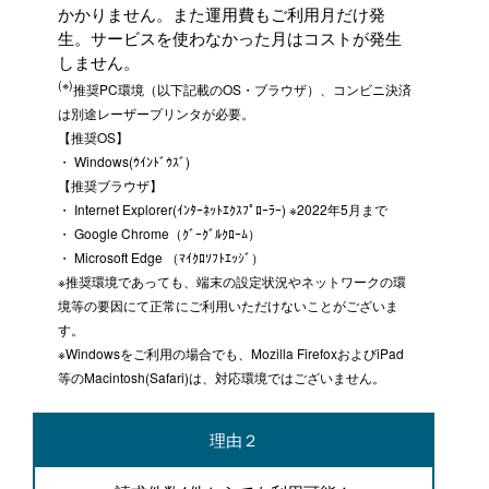
かかりません。また運用費もご利用月だけ発
生。サービスを使わなかった月はコストが発生
しません。
(※)
推奨PC環境（以下記載のOS・ブラウザ）、コンビニ決済
は別途レーザープリンタが必要。
【推奨OS】
・ Windows(ｳｲﾝﾄﾞｳｽﾞ)
【推奨ブラウザ】
・ Internet Explorer(ｲﾝﾀｰﾈｯﾄｴｸｽﾌﾟﾛｰﾗｰ) ※2022年5月まで
・ Google Chrome（ｸﾞｰｸﾞﾙｸﾛｰﾑ）
・ Microsoft Edge （ﾏｲｸﾛｿﾌﾄｴｯｼﾞ）
※推奨環境であっても、端末の設定状況やネットワークの環
境等の要因にて正常にご利用いただけないことがございま
す。
※Windowsをご利用の場合でも、Mozilla FirefoxおよびiPad
等のMacintosh(Safari)は、対応環境ではございません。
理由２