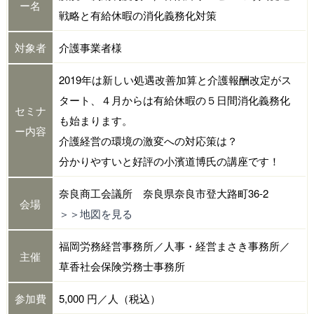
ー名
戦略と有給休暇の消化義務化対策
対象者
介護事業者様
2019年は新しい処遇改善加算と介護報酬改定がス
タート、４月からは有給休暇の５日間消化義務化
セミナ
も始まります。
ー内容
介護経営の環境の激変への対応策は？
分かりやすいと好評の小濱道博氏の講座です！
奈良商工会議所 奈良県奈良市登大路町36-2
会場
＞＞地図を見る
福岡労務経営事務所／人事・経営まさき事務所／
主催
草香社会保険労務士事務所
参加費
5,000 円／人（税込）