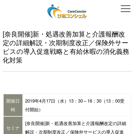
togg
navi
[奈良開催]新・処遇改善加算と介護報酬改
定の詳細解説・次期制度改正／保険外サー
ビスの導入促進戦略と有給休暇の消化義務
化対策
開催日
2019年4月17日（水）13：30～16：30（13：00受
時
付開始）
[奈良開催]新・処遇改善加算と介護報酬改定の詳細
セミナ
解説・次期制度改正／保険外サービスの導入促進