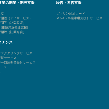
事業の開業・開設支援
経営・運営支援
設立
ガソリン給油カード
所開設（デイサービス）
M＆A（事業承継支援）サービス
所開設（訪問看護）
開設(児童発達支援)
所開設（訪問介護）
イナンス
ファクタリングサービス
振替サービス
ジー口座振替受付サービス
リース
ス