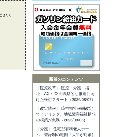
。
ださい。
新着のコンテンツ
［医療改革］ 医療・介護・福
祉、AX・DXの戦略的な推進に向
けた検討スタート（2026/08/07）
［改定情報］ 障害福祉報酬改定
でヒアリング、地域障害福祉構想
の構築が急務（2026/08/05）
［介護］ 住宅型有料老人ホー
ム、登録制の範囲「大半が対象に