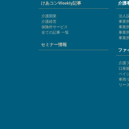
けあコンWeekly記事
介護
介護開業
法人
介護経営
事業
保険外サービス
事業
全ての記事 一覧
事業所
事業
セミナー情報
ファ
介護
口座
ペイ
車両
リー