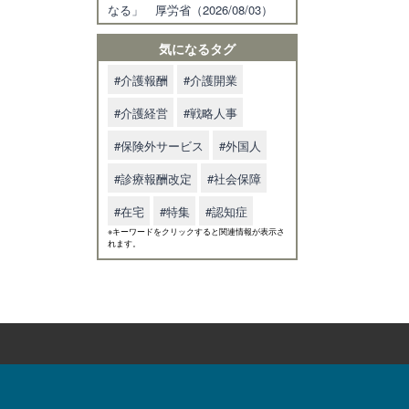
なる」 厚労省（2026/08/03）
気になるタグ
#介護報酬
#介護開業
#介護経営
#戦略人事
#保険外サービス
#外国人
#診療報酬改定
#社会保障
#在宅
#特集
#認知症
※キーワードをクリックすると関連情報が表示さ
れます。