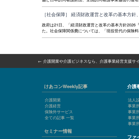
［社会保障］ 経済財政運営と改革の基本方針、
政府は21日、「経済財政運営と改革の基本方針202
た。社会保障関係費については、「現役世代の保険料率
←
介護開業や介護ビジネスなら、
介護事業経営支援サイ
けあコンWeekly記事
介護
介護開業
法人
介護経営
事業
保険外サービス
事業
全ての記事 一覧
事業所
事業
セミナー情報
ファ