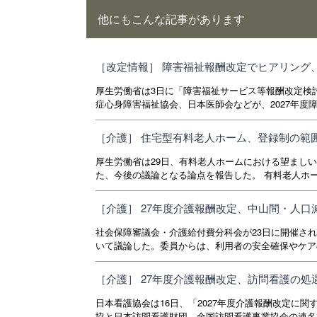
他にもこんな記事があります
［改定情報］ 障害福祉報酬改定でヒアリング
厚生労働省は3日に「障害福祉サービス等報酬改定検
症心身障害福祉協会、日本医師会などが、2027年度障
［介護］ 住宅型有料老人ホーム、登録制の範
厚生労働省は29日、有料老人ホームにおける望まし
た、今後の議論となる論点を報告した。 有料老人ホー
［介護］ 27年度介護報酬改定、中山間・人
社会保障審議会・介護給付費分科会が23日に開催され
いて議論した。委員からは、利用者の安全確保やケアの
［介護］ 27年度介護報酬改定、訪問看護の
日本看護協会は16日、「2027年度介護報酬改定に
協と日本訪問看護財団、全国訪問看護事業協会の連名で1