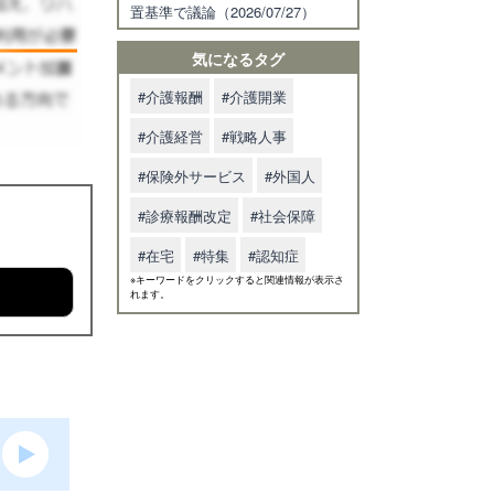
置基準で議論（2026/07/27）
気になるタグ
#介護報酬
#介護開業
#介護経営
#戦略人事
#保険外サービス
#外国人
#診療報酬改定
#社会保障
#在宅
#特集
#認知症
※キーワードをクリックすると関連情報が表示さ
れます。