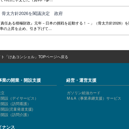
骨太方針2026を閣議決定 政府
6『責任ある積極財政』元年－日本の挑戦を起動する！－」（骨太方針2026）
の上昇を止め、引き下げて...
ト「けあコンシェル」TOPページへ戻る
事業の開業・開設支援
経営・運営支援
設立
ガソリン給油カード
所開設（デイサービス）
M＆A（事業承継支援）サービス
所開設（訪問看護）
開設(児童発達支援)
所開設（訪問介護）
イナンス