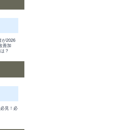
が2026
改善加
きは？
方必見！必