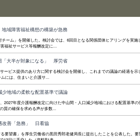
、地域障害福祉構想の構築が急務
討チーム」を開催した。検討会では、6回目となる関係団体ヒアリングを実施
害福祉サービス等報酬改定に...
囲「大半が対象になる」 厚労省
いサービス提供のあり方に関する検討会を開催し、これまでの議論の経過を示
ムには、住まいと介護サ...
口減少地域の柔軟な配置基準で議論
、2027年度介護報酬改定に向けた中山間・人口減少地域における配置基準の
質の確保を求める声が多数...
処遇改善「急務」 日看協
関する要望書」を厚生労働省の黒田秀郎老健局長に提出したことを公表した。要
3日に手交した（資料P1参...