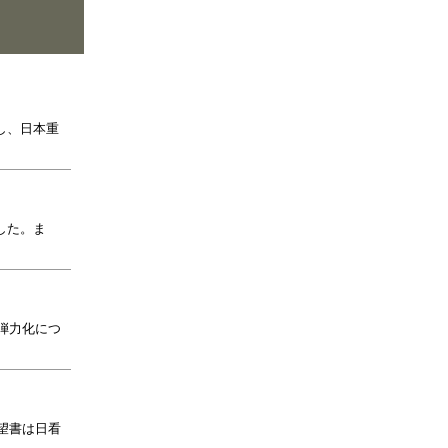
し、日本重
した。ま
弾力化につ
望書は日看