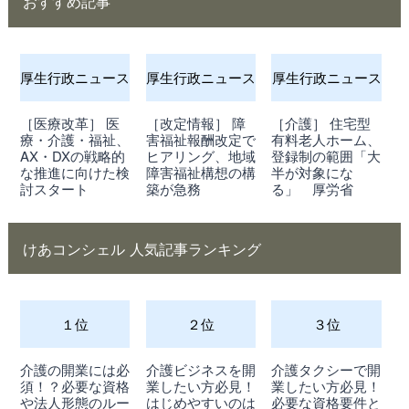
おすすめ記事
厚生行政ニュース
厚生行政ニュース
厚生行政ニュース
［医療改革］ 医
［改定情報］ 障
［介護］ 住宅型
療・介護・福祉、
害福祉報酬改定で
有料老人ホーム、
AX・DXの戦略的
ヒアリング、地域
登録制の範囲「大
な推進に向けた検
障害福祉構想の構
半が対象にな
討スタート
築が急務
る」 厚労省
けあコンシェル 人気記事ランキング
１位
２位
３位
介護の開業には必
介護ビジネスを開
介護タクシーで開
須！？必要な資格
業したい方必見！
業したい方必見！
や法人形態のルー
はじめやすいのは
必要な資格要件と