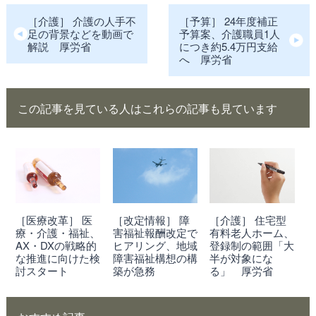
［介護］ 介護の人手不
［予算］ 24年度補正
足の背景などを動画で
予算案、介護職員1人
解説 厚労省
につき約5.4万円支給
へ 厚労省
この記事を見ている人はこれらの記事も見ています
［医療改革］ 医
［改定情報］ 障
［介護］ 住宅型
療・介護・福祉、
害福祉報酬改定で
有料老人ホーム、
AX・DXの戦略的
ヒアリング、地域
登録制の範囲「大
な推進に向けた検
障害福祉構想の構
半が対象にな
討スタート
築が急務
る」 厚労省