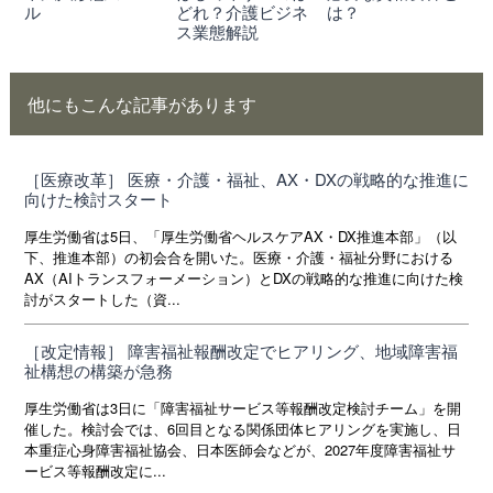
ル
どれ？介護ビジネ
は？
ス業態解説
他にもこんな記事があります
［医療改革］ 医療・介護・福祉、AX・DXの戦略的な推進に
向けた検討スタート
厚生労働省は5日、「厚生労働省ヘルスケアAX・DX推進本部」（以
下、推進本部）の初会合を開いた。医療・介護・福祉分野における
AX（AIトランスフォーメーション）とDXの戦略的な推進に向けた検
討がスタートした（資...
［改定情報］ 障害福祉報酬改定でヒアリング、地域障害福
祉構想の構築が急務
厚生労働省は3日に「障害福祉サービス等報酬改定検討チーム」を開
催した。検討会では、6回目となる関係団体ヒアリングを実施し、日
本重症心身障害福祉協会、日本医師会などが、2027年度障害福祉サ
ービス等報酬改定に...