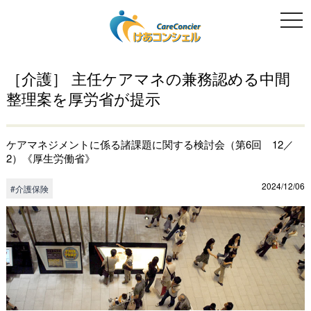
togg
navi
［介護］ 主任ケアマネの兼務認める中間
整理案を厚労省が提示
ケアマネジメントに係る諸課題に関する検討会（第6回 12／
2）《厚生労働省》
2024/12/06
#介護保険