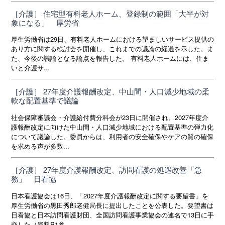
［介護］ 住宅型有料老人ホーム、登録制の範囲「大半が対
象になる」 厚労省
厚生労働省は29日、有料老人ホームにおける望ましいサービス提供の
あり方に関する検討会を開催し、これまでの議論の経過を示した。ま
た、今後の議論となる論点を報告した。 有料老人ホームには、住ま
いと介護サ...
［介護］ 27年度介護報酬改定、中山間・人口減少地域の柔
軟な配置基準で議論
社会保障審議会・介護給付費分科会が23日に開催され、2027年度介
護報酬改定に向けた中山間・人口減少地域における配置基準の弾力化
について議論した。委員からは、利用者の安全確保やケアの質の確保
を求める声が多数...
［介護］ 27年度介護報酬改定、訪問看護の処遇改善「急
務」 日看協
日本看護協会は16日、「2027年度介護報酬改定に関する要望書」を
厚生労働省の黒田秀郎老健局長に提出したことを公表した。要望書は
日看協と日本訪問看護財団、全国訪問看護事業協会の連名で13日に手
交した（資料P1参...