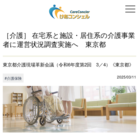
togg
navi
［介護］ 在宅系と施設・居住系の介護事業
者に運営状況調査実施へ 東京都
東京都介護現場革新会議（令和6年度第2回 3／4）《東京都》
2025/03/11
#介護保険