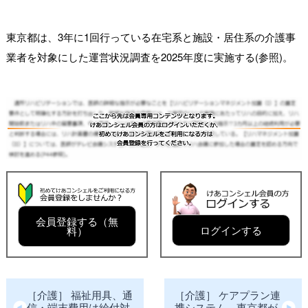
東京都は、3年に1回行っている在宅系と施設・居住系の介護事
業者を対象にした運営状況調査を2025年度に実施する(参照)。
会員登録する（無
ログインする
料）
［介護］ 福祉用具、通
［介護］ ケアプラン連
信・端末費用は給付対
携システム、東京都が