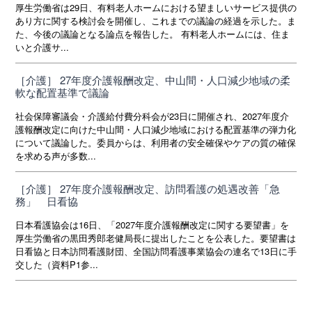
厚生労働省は29日、有料老人ホームにおける望ましいサービス提供の
あり方に関する検討会を開催し、これまでの議論の経過を示した。ま
た、今後の議論となる論点を報告した。 有料老人ホームには、住ま
いと介護サ...
［介護］ 27年度介護報酬改定、中山間・人口減少地域の柔
軟な配置基準で議論
社会保障審議会・介護給付費分科会が23日に開催され、2027年度介
護報酬改定に向けた中山間・人口減少地域における配置基準の弾力化
について議論した。委員からは、利用者の安全確保やケアの質の確保
を求める声が多数...
［介護］ 27年度介護報酬改定、訪問看護の処遇改善「急
務」 日看協
日本看護協会は16日、「2027年度介護報酬改定に関する要望書」を
厚生労働省の黒田秀郎老健局長に提出したことを公表した。要望書は
日看協と日本訪問看護財団、全国訪問看護事業協会の連名で13日に手
交した（資料P1参...