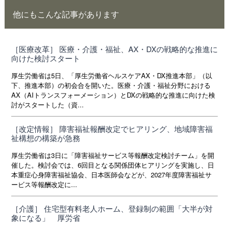
他にもこんな記事があります
［医療改革］ 医療・介護・福祉、AX・DXの戦略的な推進に
向けた検討スタート
厚生労働省は5日、「厚生労働省ヘルスケアAX・DX推進本部」（以
下、推進本部）の初会合を開いた。医療・介護・福祉分野における
AX（AIトランスフォーメーション）とDXの戦略的な推進に向けた検
討がスタートした（資...
［改定情報］ 障害福祉報酬改定でヒアリング、地域障害福
祉構想の構築が急務
厚生労働省は3日に「障害福祉サービス等報酬改定検討チーム」を開
催した。検討会では、6回目となる関係団体ヒアリングを実施し、日
本重症心身障害福祉協会、日本医師会などが、2027年度障害福祉サ
ービス等報酬改定に...
［介護］ 住宅型有料老人ホーム、登録制の範囲「大半が対
象になる」 厚労省