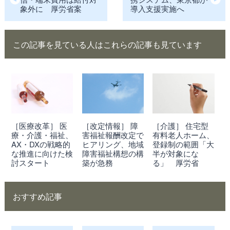
象外に 厚労省案
導入支援実施へ
この記事を見ている人はこれらの記事も見ています
［医療改革］ 医
［改定情報］ 障
［介護］ 住宅型
療・介護・福祉、
害福祉報酬改定で
有料老人ホーム、
AX・DXの戦略的
ヒアリング、地域
登録制の範囲「大
な推進に向けた検
障害福祉構想の構
半が対象にな
討スタート
築が急務
る」 厚労省
おすすめ記事