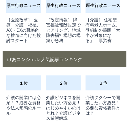
厚生行政ニュース
厚生行政ニュース
厚生行政ニュース
［医療改革］ 医
［改定情報］ 障
［介護］ 住宅型
療・介護・福祉、
害福祉報酬改定で
有料老人ホーム、
AX・DXの戦略的
ヒアリング、地域
登録制の範囲「大
な推進に向けた検
障害福祉構想の構
半が対象にな
討スタート
築が急務
る」 厚労省
けあコンシェル 人気記事ランキング
１位
２位
３位
介護の開業には必
介護ビジネスを開
介護タクシーで開
須！？必要な資格
業したい方必見！
業したい方必見！
や法人形態のルー
はじめやすいのは
必要な資格要件と
ル
どれ？介護ビジネ
は？
ス業態解説