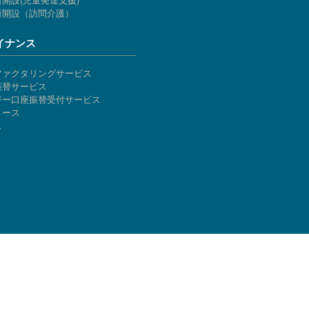
所開設（訪問介護）
イナンス
ファクタリングサービス
振替サービス
ジー口座振替受付サービス
リース
ス
介護開業や介護ビジネスなら、介護事業経営支援サイト「けあコンシェル」
リコーリース株式会社
〒105-7119 東京都港区東新橋1-5-2 汐留シティセンター19