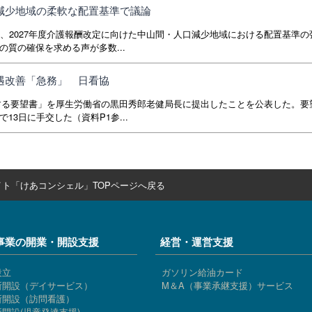
口減少地域の柔軟な配置基準で議論
、2027年度介護報酬改定に向けた中山間・人口減少地域における配置基準の
質の確保を求める声が多数...
処遇改善「急務」 日看協
関する要望書」を厚生労働省の黒田秀郎老健局長に提出したことを公表した。要
3日に手交した（資料P1参...
ト「けあコンシェル」TOPページへ戻る
事業の開業・開設支援
経営・運営支援
設立
ガソリン給油カード
所開設（デイサービス）
M＆A（事業承継支援）サービス
所開設（訪問看護）
開設(児童発達支援)