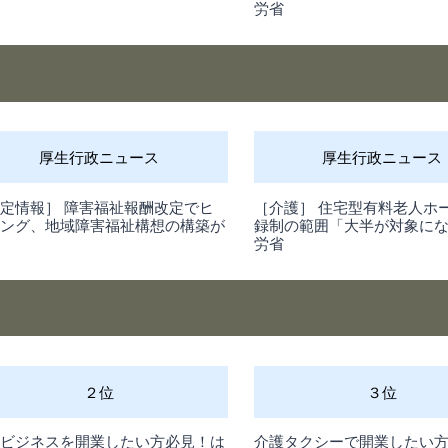
務
労省
厚生行政ニュース
厚生行政ニュース
定情報］ 障害福祉報酬改定でヒ
［介護］ 住宅型有料老人ホ
リング、地域障害福祉構想の構築が
録制の範囲「大半が対象に
務
労省
２位
３位
護ビジネスを開業したい方必見！は
介護タクシーで開業したい