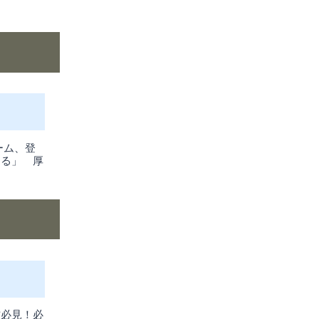
ーム、登
なる」 厚
方必見！必