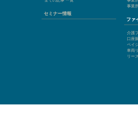
事業
セミナー情報
ファ
介護
口座
ペイ
車両
リー