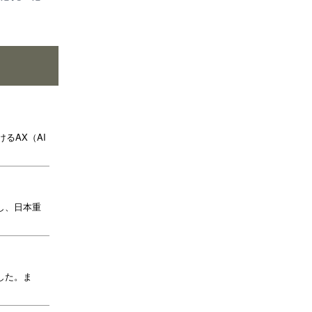
るAX（AI
し、日本重
した。ま