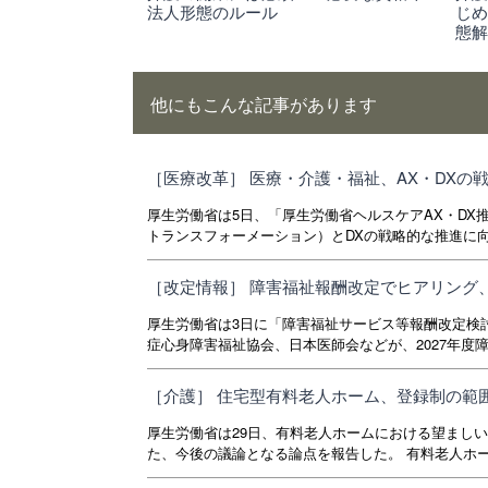
法人形態のルール
じ
態
他にもこんな記事があります
［医療改革］ 医療・介護・福祉、AX・DXの
厚生労働省は5日、「厚生労働省ヘルスケアAX・DX
トランスフォーメーション）とDXの戦略的な推進に向
［改定情報］ 障害福祉報酬改定でヒアリング
厚生労働省は3日に「障害福祉サービス等報酬改定検
症心身障害福祉協会、日本医師会などが、2027年度障
［介護］ 住宅型有料老人ホーム、登録制の範
厚生労働省は29日、有料老人ホームにおける望まし
た、今後の議論となる論点を報告した。 有料老人ホー