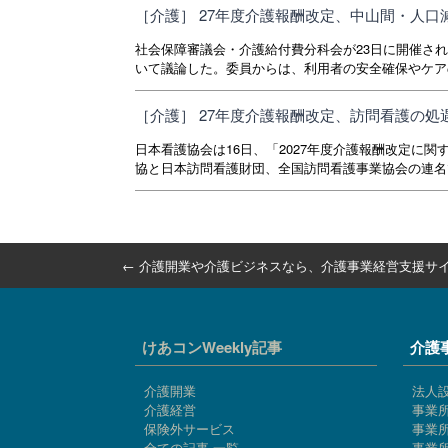
［介護］ 27年度介護報酬改定、中山間・人
社会保障審議会・介護給付費分科会が23日に開催され
いて議論した。委員からは、利用者の安全確保やケアの
［介護］ 27年度介護報酬改定、訪問看護の
日本看護協会は16日、「2027年度介護報酬改定に
協と日本訪問看護財団、全国訪問看護事業協会の連名で1
←
介護開業や介護ビジネスなら、
介護事業経営支援サイ
けあコンWeekly記事
介護
介護開業
法人
介護経営
事業
保険外サービス
事業
全ての記事 一覧
事業所