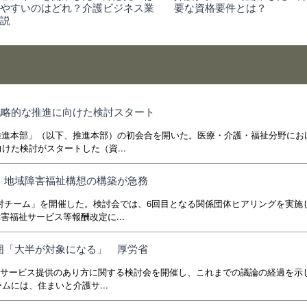
めやすいのはどれ？介護ビジネス業
要な資格要件とは？
解説
戦略的な推進に向けた検討スタート
推進本部」（以下、推進本部）の初会合を開いた。医療・介護・福祉分野におけ
けた検討がスタートした（資...
、地域障害福祉構想の構築が急務
討チーム」を開催した。検討会では、6回目となる関係団体ヒアリングを実施
害福祉サービス等報酬改定に...
囲「大半が対象になる」 厚労省
いサービス提供のあり方に関する検討会を開催し、これまでの議論の経過を示
ムには、住まいと介護サ...