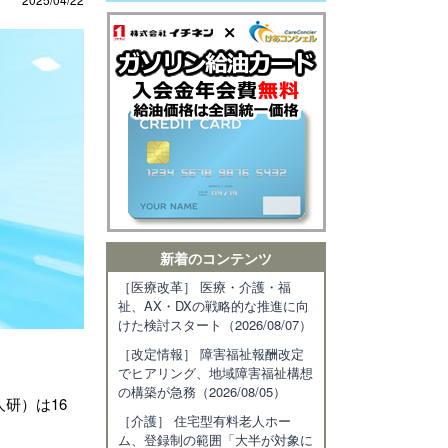
新着のコンテンツ
［医療改革］ 医療・介護・福
祉、AX・DXの戦略的な推進に向
けた検討スタート（2026/08/07）
［改定情報］ 障害福祉報酬改定
でヒアリング、地域障害福祉構想
の構築が急務（2026/08/05）
研）は16
［介護］ 住宅型有料老人ホー
ム、登録制の範囲「大半が対象に