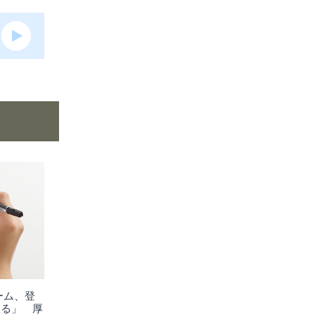
ーム、登
なる」 厚