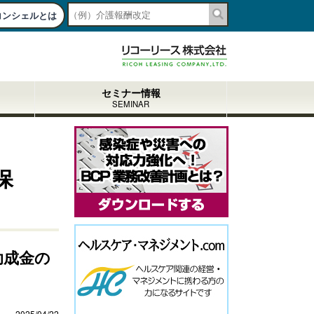
コンシェルとは
togg
navi
セミナー情報
SEMINAR
保
助成金の
2025/04/22