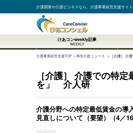
介護開業や介護ビジネスなら、介護事業経営支援サイト
けあコンweekly記事
WEEKLY
介護事業経営支援TOP
＞
厚生行政ニュース
＞
［介護］ 介
［介護］ 介護での特定
を」 介人研
介護分野への特定最低賃金の導
見直しについて（要望）（4／1