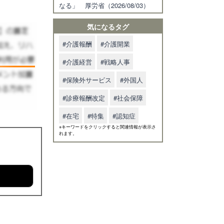
なる」 厚労省（2026/08/03）
気になるタグ
#介護報酬
#介護開業
#介護経営
#戦略人事
#保険外サービス
#外国人
#診療報酬改定
#社会保障
#在宅
#特集
#認知症
※キーワードをクリックすると関連情報が表示さ
れます。