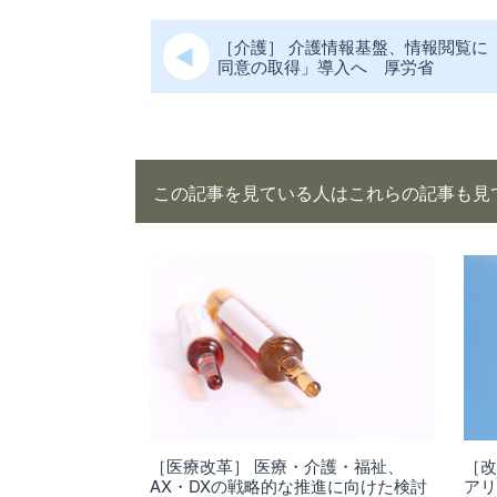
［介護］ 介護情報基盤、情報閲覧に
同意の取得」導入へ 厚労省
この記事を見ている人はこれらの記事も見
［医療改革］ 医療・介護・福祉、
［改
AX・DXの戦略的な推進に向けた検討
ア