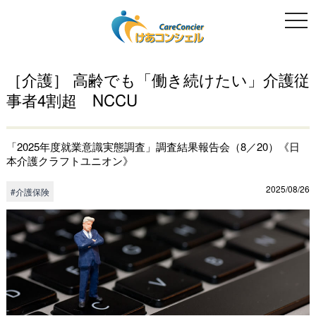
togg
navi
［介護］ 高齢でも「働き続けたい」介護従
事者4割超 NCCU
「2025年度就業意識実態調査」調査結果報告会（8／20）《日
本介護クラフトユニオン》
2025/08/26
#介護保険