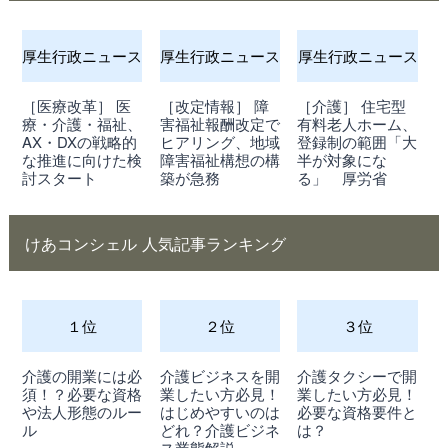
厚生行政ニュース
厚生行政ニュース
厚生行政ニュース
［医療改革］ 医
［改定情報］ 障
［介護］ 住宅型
療・介護・福祉、
害福祉報酬改定で
有料老人ホーム、
AX・DXの戦略的
ヒアリング、地域
登録制の範囲「大
な推進に向けた検
障害福祉構想の構
半が対象にな
討スタート
築が急務
る」 厚労省
けあコンシェル 人気記事ランキング
１位
２位
３位
介護の開業には必
介護ビジネスを開
介護タクシーで開
須！？必要な資格
業したい方必見！
業したい方必見！
や法人形態のルー
はじめやすいのは
必要な資格要件と
ル
どれ？介護ビジネ
は？
ス業態解説