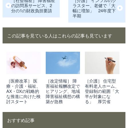
［社会福祉］ 障害福祉
［介護］ インフルのク
の訪問系サービス、2
ラスター、老健で「大
分の1の財政負担要請
幅に増加」 24年度下
半期
この記事を見ている人はこれらの記事も見ています
［医療改革］ 医
［改定情報］ 障
［介護］ 住宅型
療・介護・福祉、
害福祉報酬改定で
有料老人ホーム、
AX・DXの戦略的
ヒアリング、地域
登録制の範囲「大
な推進に向けた検
障害福祉構想の構
半が対象にな
討スタート
築が急務
る」 厚労省
おすすめ記事