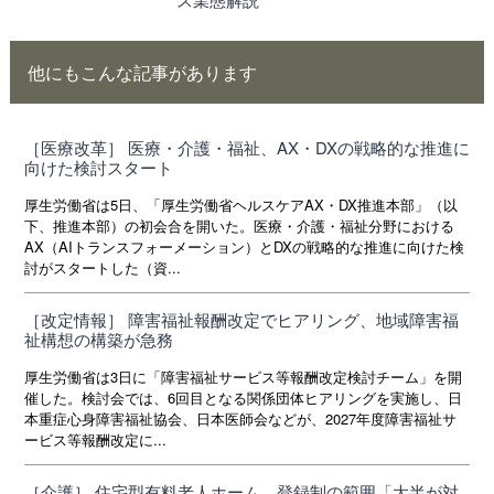
他にもこんな記事があります
［医療改革］ 医療・介護・福祉、AX・DXの戦略的な推進に
向けた検討スタート
厚生労働省は5日、「厚生労働省ヘルスケアAX・DX推進本部」（以
下、推進本部）の初会合を開いた。医療・介護・福祉分野における
AX（AIトランスフォーメーション）とDXの戦略的な推進に向けた検
討がスタートした（資...
［改定情報］ 障害福祉報酬改定でヒアリング、地域障害福
祉構想の構築が急務
厚生労働省は3日に「障害福祉サービス等報酬改定検討チーム」を開
催した。検討会では、6回目となる関係団体ヒアリングを実施し、日
本重症心身障害福祉協会、日本医師会などが、2027年度障害福祉サ
ービス等報酬改定に...
［介護］ 住宅型有料老人ホーム、登録制の範囲「大半が対