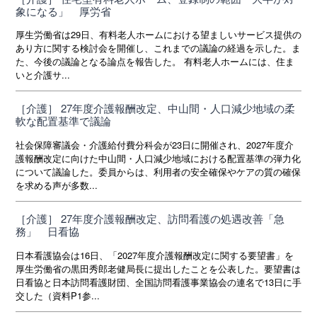
象になる」 厚労省
厚生労働省は29日、有料老人ホームにおける望ましいサービス提供の
あり方に関する検討会を開催し、これまでの議論の経過を示した。ま
た、今後の議論となる論点を報告した。 有料老人ホームには、住ま
いと介護サ...
［介護］ 27年度介護報酬改定、中山間・人口減少地域の柔
軟な配置基準で議論
社会保障審議会・介護給付費分科会が23日に開催され、2027年度介
護報酬改定に向けた中山間・人口減少地域における配置基準の弾力化
について議論した。委員からは、利用者の安全確保やケアの質の確保
を求める声が多数...
［介護］ 27年度介護報酬改定、訪問看護の処遇改善「急
務」 日看協
日本看護協会は16日、「2027年度介護報酬改定に関する要望書」を
厚生労働省の黒田秀郎老健局長に提出したことを公表した。要望書は
日看協と日本訪問看護財団、全国訪問看護事業協会の連名で13日に手
交した（資料P1参...