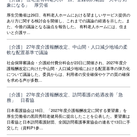
象になる」 厚労省
厚生労働省は29日、有料老人ホームにおける望ましいサービス提供の
あり方に関する検討会を開催し、これまでの議論の経過を示した。ま
た、今後の議論となる論点を報告した。 有料老人ホームには、住ま
いと介護サ...
［介護］ 27年度介護報酬改定、中山間・人口減少地域の柔
軟な配置基準で議論
社会保障審議会・介護給付費分科会が23日に開催され、2027年度介
護報酬改定に向けた中山間・人口減少地域における配置基準の弾力化
について議論した。委員からは、利用者の安全確保やケアの質の確保
を求める声が多数...
［介護］ 27年度介護報酬改定、訪問看護の処遇改善「急
務」 日看協
日本看護協会は16日、「2027年度介護報酬改定に関する要望書」を
厚生労働省の黒田秀郎老健局長に提出したことを公表した。要望書は
日看協と日本訪問看護財団、全国訪問看護事業協会の連名で13日に手
交した（資料P1参...