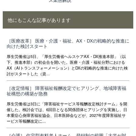
他にもこんな記事があります
［医療改革］ 医療・介護・福祉、AX・DXの戦略的な推進に
向けた検討スタート
厚生労働省は5日、「厚生労働省ヘルスケアAX・DX推進本部」（以
下、推進本部）の初会合を開いた。医療・介護・福祉分野における
AX（AIトランスフォーメーション）とDXの戦略的な推進に向けた検
討がスタートした（資...
［改定情報］ 障害福祉報酬改定でヒアリング、地域障害福
祉構想の構築が急務
厚生労働省は3日に「障害福祉サービス等報酬改定検討チーム」を開
催した。検討会では、6回目となる関係団体ヒアリングを実施し、日
本重症心身障害福祉協会、日本医師会などが、2027年度障害福祉サ
ービス等報酬改定に...
［介護］ 住宅型有料老人ホーム、登録制の範囲「大半が対