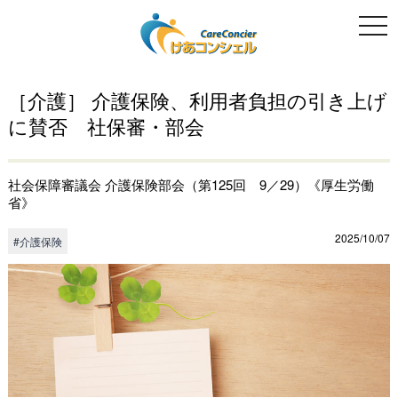
togg
navi
［介護］ 介護保険、利用者負担の引き上げ
に賛否 社保審・部会
社会保障審議会 介護保険部会（第125回 9／29）《厚生労働
省》
2025/10/07
#介護保険