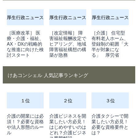
厚生行政ニュース
厚生行政ニュース
厚生行政ニュース
［医療改革］ 医
［改定情報］ 障
［介護］ 住宅型
療・介護・福祉、
害福祉報酬改定で
有料老人ホーム、
AX・DXの戦略的
ヒアリング、地域
登録制の範囲「大
な推進に向けた検
障害福祉構想の構
半が対象にな
討スタート
築が急務
る」 厚労省
けあコンシェル 人気記事ランキング
１位
２位
３位
介護の開業には必
介護ビジネスを開
介護タクシーで開
須！？必要な資格
業したい方必見！
業したい方必見！
や法人形態のルー
はじめやすいのは
必要な資格要件と
ル
どれ？介護ビジネ
は？
ス業態解説