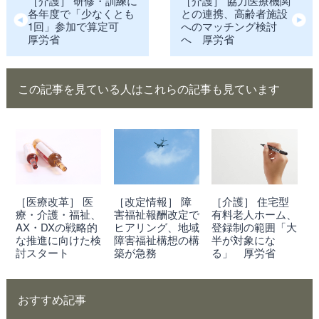
［介護］ 研修・訓練に
［介護］ 協力医療機関
各年度で「少なくとも
との連携、高齢者施設
1回」参加で算定可
へのマッチング検討
厚労省
へ 厚労省
この記事を見ている人はこれらの記事も見ています
［医療改革］ 医
［改定情報］ 障
［介護］ 住宅型
療・介護・福祉、
害福祉報酬改定で
有料老人ホーム、
AX・DXの戦略的
ヒアリング、地域
登録制の範囲「大
な推進に向けた検
障害福祉構想の構
半が対象にな
討スタート
築が急務
る」 厚労省
おすすめ記事