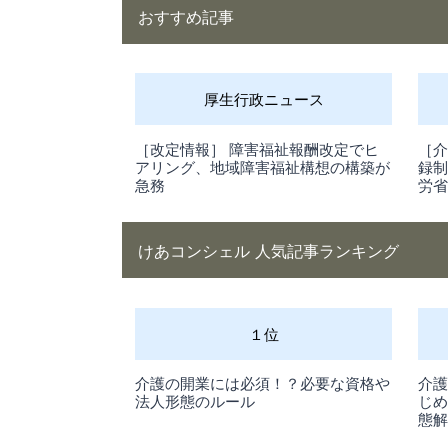
おすすめ記事
厚生行政ニュース
［改定情報］ 障害福祉報酬改定でヒ
［介
アリング、地域障害福祉構想の構築が
録
急務
労
けあコンシェル 人気記事ランキング
１位
介護の開業には必須！？必要な資格や
介
法人形態のルール
じ
態