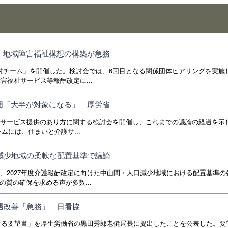
、地域障害福祉構想の構築が急務
討チーム」を開催した。検討会では、6回目となる関係団体ヒアリングを実施
害福祉サービス等報酬改定に...
囲「大半が対象になる」 厚労省
いサービス提供のあり方に関する検討会を開催し、これまでの議論の経過を示
ムには、住まいと介護サ...
口減少地域の柔軟な配置基準で議論
、2027年度介護報酬改定に向けた中山間・人口減少地域における配置基準の
質の確保を求める声が多数...
処遇改善「急務」 日看協
関する要望書」を厚生労働省の黒田秀郎老健局長に提出したことを公表した。要