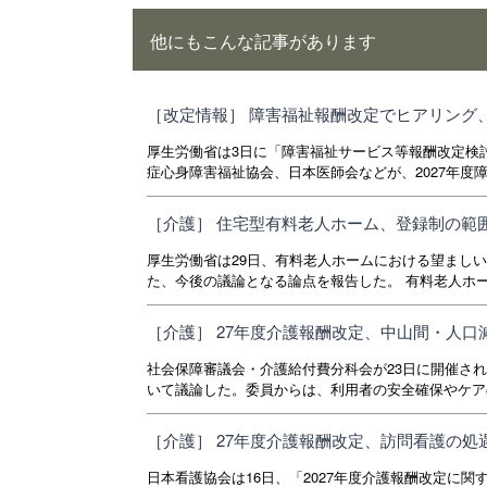
他にもこんな記事があります
［改定情報］ 障害福祉報酬改定でヒアリング
厚生労働省は3日に「障害福祉サービス等報酬改定検
症心身障害福祉協会、日本医師会などが、2027年度障
［介護］ 住宅型有料老人ホーム、登録制の範
厚生労働省は29日、有料老人ホームにおける望まし
た、今後の議論となる論点を報告した。 有料老人ホー
［介護］ 27年度介護報酬改定、中山間・人
社会保障審議会・介護給付費分科会が23日に開催され
いて議論した。委員からは、利用者の安全確保やケアの
［介護］ 27年度介護報酬改定、訪問看護の
日本看護協会は16日、「2027年度介護報酬改定に