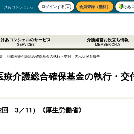
ログインする
会員登録（無料）
けあ
「けあコンシェル」
けあコンシェルのサービス
介護経営お役立ち情報
SERVICES
MEMBER ONLY
制］ 地域医療介護総合確保基金の執行・交付・内示状況を報告
医療介護総合確保基金の執行・交
回 3／11）《厚生労働省》