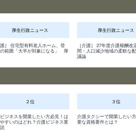
厚生行政ニュース
厚生行政ニュース
護］ 住宅型有料老人ホーム、登
［介護］ 27年度介護報酬改
制の範囲「大半が対象になる」 厚
間・人口減少地域の柔軟な
省
議論
２位
３位
護ビジネスを開業したい方必見！は
介護タクシーで開業したい
めやすいのはどれ？介護ビジネス業
要な資格要件とは？
解説