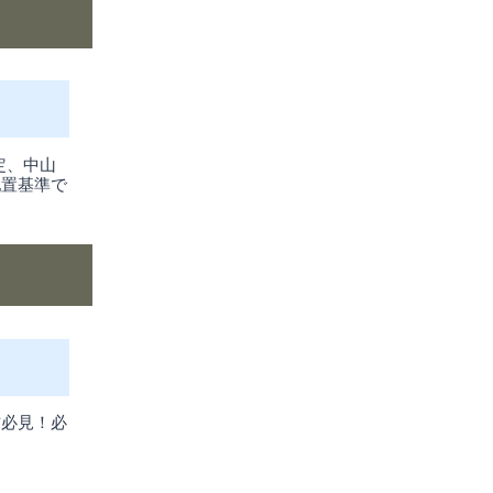
定、中山
配置基準で
方必見！必