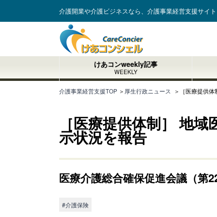
介護開業や介護ビジネスなら、介護事業経営支援サイト
けあコンweekly記事
WEEKLY
介護事業経営支援TOP
＞
厚生行政ニュース
＞
［医療提供体
［医療提供体制］ 地域
示状況を報告
医療介護総合確保促進会議（第22
#介護保険