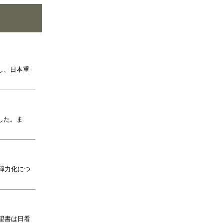
し、日本重
した。ま
弾力化につ
望書は日看