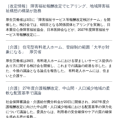
［改定情報］ 障害福祉報酬改定でヒアリング、地域障害福
祉構想の構築が急務
厚生労働省は3日に「障害福祉サービス等報酬改定検討チーム」を開
催した。検討会では、6回目となる関係団体ヒアリングを実施し、日
本重症心身障害福祉協会、日本医師会などが、2027年度障害福祉サ
ービス等報酬改定に...
［介護］ 住宅型有料老人ホーム、登録制の範囲「大半が対
象になる」 厚労省
厚生労働省は29日、有料老人ホームにおける望ましいサービス提供の
あり方に関する検討会を開催し、これまでの議論の経過を示した。ま
た、今後の議論となる論点を報告した。 有料老人ホームには、住ま
いと介護サ...
［介護］ 27年度介護報酬改定、中山間・人口減少地域の柔
軟な配置基準で議論
社会保障審議会・介護給付費分科会が23日に開催され、2027年度介
護報酬改定に向けた中山間・人口減少地域における配置基準の弾力化
について議論した。委員からは、利用者の安全確保やケアの質の確保
を求める声が多数...