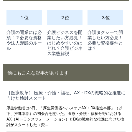
１位
２位
３位
介護の開業には必
介護ビジネスを開
介護タクシーで開
須！？必要な資格
業したい方必見！
業したい方必見！
や法人形態のルー
はじめやすいのは
必要な資格要件と
ル
どれ？介護ビジネ
は？
ス業態解説
他にもこんな記事があります
［医療改革］ 医療・介護・福祉、AX・DXの戦略的な推進に
向けた検討スタート
厚生労働省は5日、「厚生労働省ヘルスケアAX・DX推進本部」（以
下、推進本部）の初会合を開いた。医療・介護・福祉分野における
AX（AIトランスフォーメーション）とDXの戦略的な推進に向けた検
討がスタートした（資...