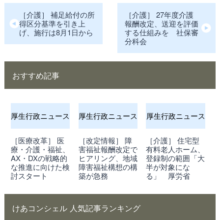
［介護］ 補足給付の所
［介護］ 27年度介護
得区分基準を引き上
報酬改定、送迎を評価
げ、施行は8月1日から
する仕組みを 社保審
分科会
おすすめ記事
厚生行政ニュース
厚生行政ニュース
厚生行政ニュース
［医療改革］ 医
［改定情報］ 障
［介護］ 住宅型
療・介護・福祉、
害福祉報酬改定で
有料老人ホーム、
AX・DXの戦略的
ヒアリング、地域
登録制の範囲「大
な推進に向けた検
障害福祉構想の構
半が対象にな
討スタート
築が急務
る」 厚労省
けあコンシェル 人気記事ランキング