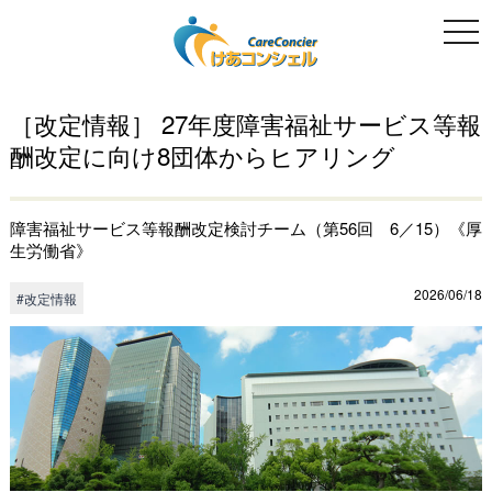
togg
navi
［改定情報］ 27年度障害福祉サービス等報
酬改定に向け8団体からヒアリング
障害福祉サービス等報酬改定検討チーム（第56回 6／15）《厚
生労働省》
2026/06/18
#改定情報