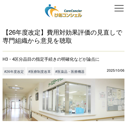
togg
navi
【26年度改定】費用対効果評価の見直しで
専門組織から意見を聴取
H3・4区分品目の指定手続きの明確化などが論点に
2025/10/06
#26年度改定
#医療制度改革
#医薬品・医療機器