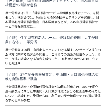
［改定情報］ 障害福祉報酬改定でヒアリング、地域障害福
祉構想の構築が急務
厚生労働省は3日に「障害福祉サービス等報酬改定検討チーム」を開
催した。検討会では、6回目となる関係団体ヒアリングを実施し、日
本重症心身障害福祉協会、日本医師会などが、2027年度障害福祉サ
ービス等報酬改定に...
［介護］ 住宅型有料老人ホーム、登録制の範囲「大半が対
象になる」 厚労省
厚生労働省は29日、有料老人ホームにおける望ましいサービス提供の
あり方に関する検討会を開催し、これまでの議論の経過を示した。ま
た、今後の議論となる論点を報告した。 有料老人ホームには、住ま
いと介護サ...
［介護］ 27年度介護報酬改定、中山間・人口減少地域の柔
軟な配置基準で議論
社会保障審議会・介護給付費分科会が23日に開催され、2027年度介
護報酬改定に向けた中山間・人口減少地域における配置基準の弾力化
について議論した。委員からは、利用者の安全確保やケアの質の確保
を求める声が多数...