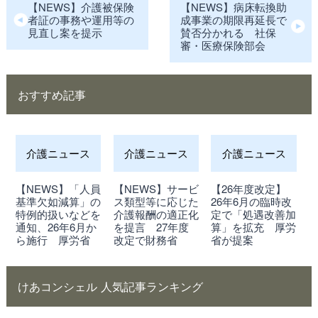
【NEWS】介護被保険
【NEWS】病床転換助
者証の事務や運用等の
成事業の期限再延長で
見直し案を提示
賛否分かれる 社保
審・医療保険部会
おすすめ記事
介護ニュース
介護ニュース
介護ニュース
【NEWS】「人員
【NEWS】サービ
【26年度改定】
基準欠如減算」の
ス類型等に応じた
26年6月の臨時改
特例的扱いなどを
介護報酬の適正化
定で「処遇改善加
通知、26年6月か
を提言 27年度
算」を拡充 厚労
ら施行 厚労省
改定で財務省
省が提案
けあコンシェル 人気記事ランキング