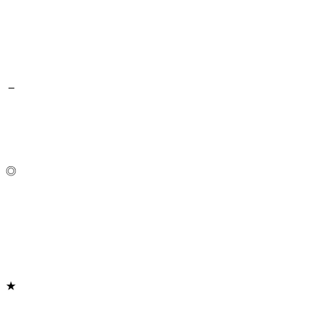
–
◎
★