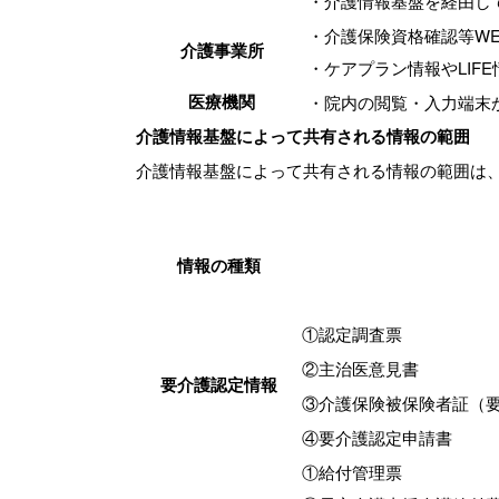
・介護情報基盤を経由し
・介護保険資格確認等W
介護事業所
・ケアプラン情報やLIF
医療機関
・院内の閲覧・入力端末
介護情報基盤によって共有される情報の範囲
介護情報基盤によって共有される情報の範囲は
情報の種類
①認定調査票
②主治医意見書
要介護認定情報
③介護保険被保険者証（
④要介護認定申請書
①給付管理票