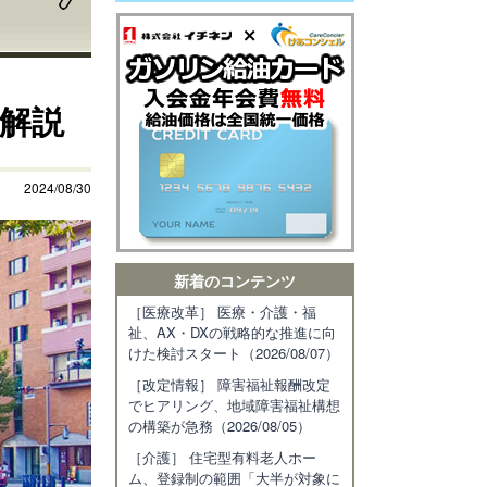
ス
て解説
2024/08/30
新着のコンテンツ
［医療改革］ 医療・介護・福
祉、AX・DXの戦略的な推進に向
けた検討スタート（2026/08/07）
［改定情報］ 障害福祉報酬改定
でヒアリング、地域障害福祉構想
の構築が急務（2026/08/05）
［介護］ 住宅型有料老人ホー
ム、登録制の範囲「大半が対象に