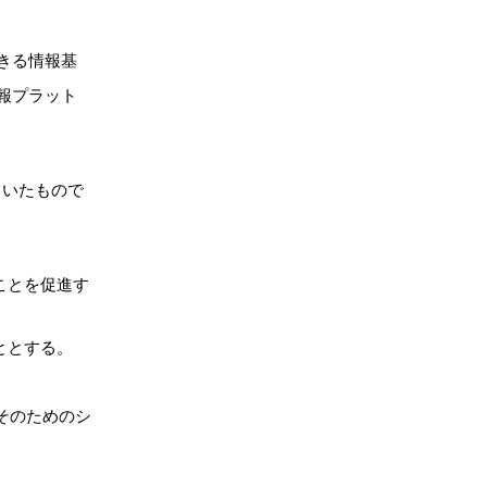
きる情報基
報プラット
ていたもので
ことを促進す
ととする。
そのためのシ