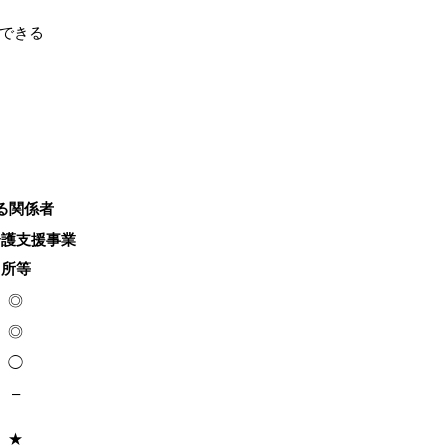
できる
る関係者
介護支援事業
所等
◎
◎
◯
–
★