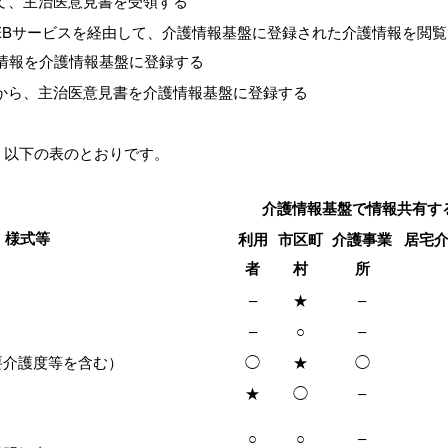
て、主治医意見書を受領する
EBサービスを経由して、介護情報基盤に登録された介護情報を閲覧
E情報を介護情報基盤に登録する
から、主治医意見書を介護情報基盤に登録する
、以下の表のとおりです。
介護情報基盤で情報共有す
様式等
利用
市区町
介護事業
居宅
者
村
所
–
★
–
–
○
–
要介護度等を含む）
◯
★
◯
★
◯
–
○
○
–