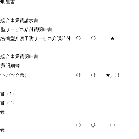
費明細書
援総合事業費請求書
着型サービス給付費明細書
域密着型介護予防サービス介護給付
◯
◯
★
援総合事業費明細書
付費明細書
ードバック票）
◎
◎
★／◎
書（1）
書（2）
画表
◯
◎
◯
別表