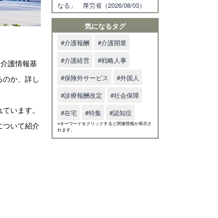
なる」 厚労省（2026/08/03）
気になるタグ
#介護報酬
#介護開業
#介護経営
#戦略人事
、介護情報基
#保険外サービス
#外国人
るのか、詳し
#診療報酬改定
#社会保障
れています。
#在宅
#特集
#認知症
について紹介
※キーワードをクリックすると関連情報が表示さ
れます。