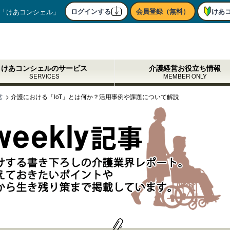
ログインする
会員登録（無料）
けあ
「けあコンシェル」
けあコンシェルのサービス
介護経営お役立ち情報
SERVICES
MEMBER ONLY
営
>
介護における「loT」とは何か？活用事例や課題について解説