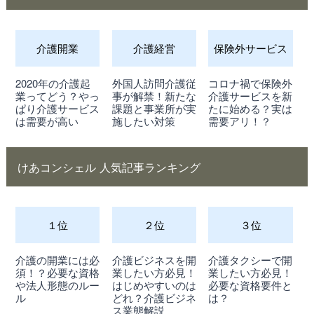
介護開業
介護経営
保険外サービス
2020年の介護起
外国人訪問介護従
コロナ禍で保険外
業ってどう？やっ
事が解禁！新たな
介護サービスを新
ぱり介護サービス
課題と事業所が実
たに始める？実は
は需要が高い
施したい対策
需要アリ！？
けあコンシェル 人気記事ランキング
１位
２位
３位
介護の開業には必
介護ビジネスを開
介護タクシーで開
須！？必要な資格
業したい方必見！
業したい方必見！
や法人形態のルー
はじめやすいのは
必要な資格要件と
ル
どれ？介護ビジネ
は？
ス業態解説