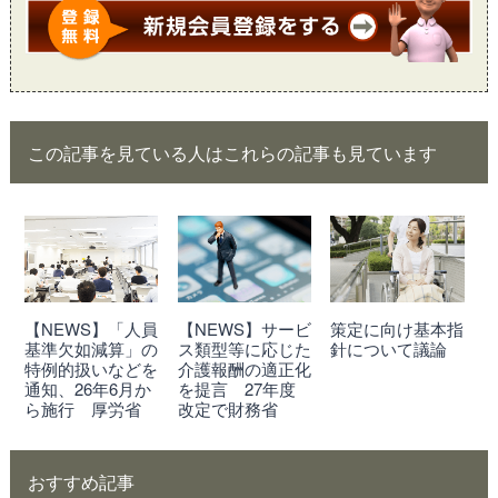
この記事を見ている人はこれらの記事も見ています
【NEWS】「人員
【NEWS】サービ
策定に向け基本指
基準欠如減算」の
ス類型等に応じた
針について議論
特例的扱いなどを
介護報酬の適正化
通知、26年6月か
を提言 27年度
ら施行 厚労省
改定で財務省
おすすめ記事