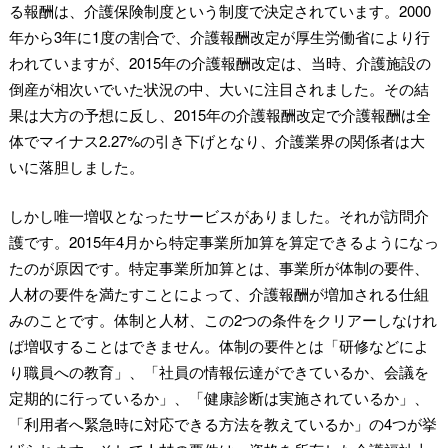
る報酬は、介護保険制度という制度で決定されています。2000
年から3年に1度の割合で、介護報酬改定が厚生労働省により行
われていますが、2015年の介護報酬改定は、当時、介護施設の
倒産が相次いでいた状況の中、大いに注目されました。その結
果は大方の予想に反し、2015年の介護報酬改定で介護報酬は全
体でマイナス2.27%の引き下げとなり、介護業界の関係者は大
いに落胆しました。
しかし唯一増収となったサービスがありました。それが訪問介
護です。2015年4月から特定事業所加算を算定できるようになっ
たのが原因です。特定事業所加算とは、事業所が体制の要件、
人材の要件を満たすことによって、介護報酬が増加される仕組
みのことです。体制と人材、この2つの条件をクリアーしなけれ
ば増収することはできません。体制の要件とは「研修などによ
り職員への教育」、「社員の情報伝達ができているか、会議を
定期的に行っているか」、「健康診断は実施されているか」、
「利用者へ緊急時に対応できる方法を教えているか」の4つが挙