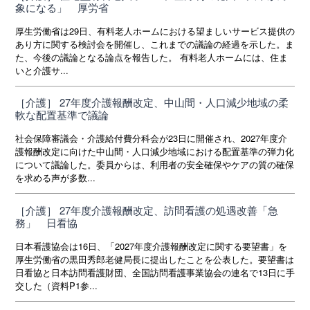
象になる」 厚労省
厚生労働省は29日、有料老人ホームにおける望ましいサービス提供の
あり方に関する検討会を開催し、これまでの議論の経過を示した。ま
た、今後の議論となる論点を報告した。 有料老人ホームには、住ま
いと介護サ...
［介護］ 27年度介護報酬改定、中山間・人口減少地域の柔
軟な配置基準で議論
社会保障審議会・介護給付費分科会が23日に開催され、2027年度介
護報酬改定に向けた中山間・人口減少地域における配置基準の弾力化
について議論した。委員からは、利用者の安全確保やケアの質の確保
を求める声が多数...
［介護］ 27年度介護報酬改定、訪問看護の処遇改善「急
務」 日看協
日本看護協会は16日、「2027年度介護報酬改定に関する要望書」を
厚生労働省の黒田秀郎老健局長に提出したことを公表した。要望書は
日看協と日本訪問看護財団、全国訪問看護事業協会の連名で13日に手
交した（資料P1参...