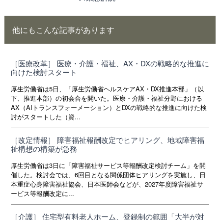
他にもこんな記事があります
［医療改革］ 医療・介護・福祉、AX・DXの戦略的な推進に
向けた検討スタート
厚生労働省は5日、「厚生労働省ヘルスケアAX・DX推進本部」（以
下、推進本部）の初会合を開いた。医療・介護・福祉分野における
AX（AIトランスフォーメーション）とDXの戦略的な推進に向けた検
討がスタートした（資...
［改定情報］ 障害福祉報酬改定でヒアリング、地域障害福
祉構想の構築が急務
厚生労働省は3日に「障害福祉サービス等報酬改定検討チーム」を開
催した。検討会では、6回目となる関係団体ヒアリングを実施し、日
本重症心身障害福祉協会、日本医師会などが、2027年度障害福祉サ
ービス等報酬改定に...
［介護］ 住宅型有料老人ホーム、登録制の範囲「大半が対