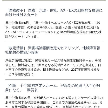
［医療改革］ 医療・介護・福祉、AX・DXの戦略的な推進に
向けた検討スタート
厚生労働省は5日、「厚生労働省ヘルスケアAX・DX推進本部」（以
下、推進本部）の初会合を開いた。医療・介護・福祉分野における
AX（AIトランスフォーメーション）とDXの戦略的な推進に向けた検
討がスタートした（資...
［改定情報］ 障害福祉報酬改定でヒアリング、地域障害福
祉構想の構築が急務
厚生労働省は3日に「障害福祉サービス等報酬改定検討チーム」を開
催した。検討会では、6回目となる関係団体ヒアリングを実施し、日
本重症心身障害福祉協会、日本医師会などが、2027年度障害福祉サ
ービス等報酬改定に...
［介護］ 住宅型有料老人ホーム、登録制の範囲「大半が対
象になる」 厚労省
厚生労働省は29日、有料老人ホームにおける望ましいサービス提供の
あり方に関する検討会を開催し、これまでの議論の経過を示した。ま
た、今後の議論となる論点を報告した。 有料老人ホームには、住ま