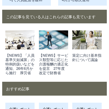
この記事を見ている人はこれらの記事も見ています
【NEWS】「人員
【NEWS】サービ
策定に向け基本指
基準欠如減算」の
ス類型等に応じた
針について議論
特例的扱いなどを
介護報酬の適正化
通知、26年6月か
を提言 27年度
ら施行 厚労省
改定で財務省
おすすめ記事
介護レポート
介護レポート
介護レポート