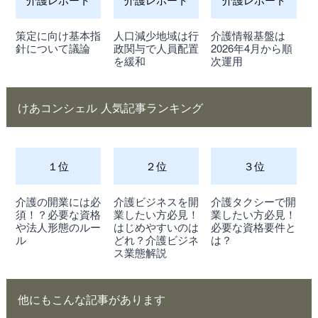
策定に向け基本指
人口減少地域は行
介護情報基盤は
針について議論
政関与で人員配置
2026年4月から順
を緩和
次運用
けあコンシェル 人気記事ランキング
１位
２位
３位
介護の開業には必
介護ビジネスを開
介護タクシーで開
須！？必要な資格
業したい方必見！
業したい方必見！
や法人形態のルー
はじめやすいのは
必要な資格要件と
ル
どれ？介護ビジネ
は？
ス業態解説
他にもこんな記事があります