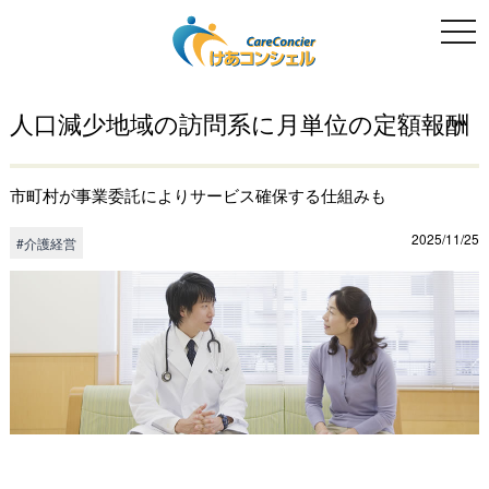
togg
navi
人口減少地域の訪問系に月単位の定額報酬
市町村が事業委託によりサービス確保する仕組みも
2025/11/25
#介護経営