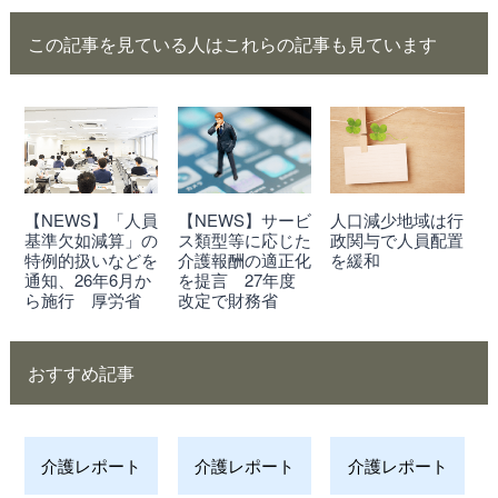
この記事を見ている人はこれらの記事も見ています
【NEWS】「人員
【NEWS】サービ
人口減少地域は行
基準欠如減算」の
ス類型等に応じた
政関与で人員配置
特例的扱いなどを
介護報酬の適正化
を緩和
通知、26年6月か
を提言 27年度
ら施行 厚労省
改定で財務省
おすすめ記事
介護レポート
介護レポート
介護レポート