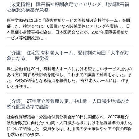
［改定情報］ 障害福祉報酬改定でヒアリング、地域障害福
祉構想の構築が急務
厚生労働省は3日に「障害福祉サービス等報酬改定検討チーム」を開
催した。検討会では、6回目となる関係団体ヒアリングを実施し、日
本重症心身障害福祉協会、日本医師会などが、2027年度障害福祉サ
ービス等報酬改定に...
［介護］ 住宅型有料老人ホーム、登録制の範囲「大半が対
象になる」 厚労省
厚生労働省は29日、有料老人ホームにおける望ましいサービス提供の
あり方に関する検討会を開催し、これまでの議論の経過を示した。ま
た、今後の議論となる論点を報告した。 有料老人ホームには、住ま
いと介護サ...
［介護］ 27年度介護報酬改定、中山間・人口減少地域の柔
軟な配置基準で議論
社会保障審議会・介護給付費分科会が23日に開催され、2027年度介
護報酬改定に向けた中山間・人口減少地域における配置基準の弾力化
について議論した。委員からは、利用者の安全確保やケアの質の確保
を求める声が多数...