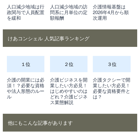
人口減少地域は行
人口減少地域の訪
介護情報基盤は
政関与で人員配置
問系に月単位の定
2026年4月から順
を緩和
額報酬
次運用
けあコンシェル 人気記事ランキング
１位
２位
３位
介護の開業には必
介護ビジネスを開
介護タクシーで開
須！？必要な資格
業したい方必見！
業したい方必見！
や法人形態のルー
はじめやすいのは
必要な資格要件と
ル
どれ？介護ビジネ
は？
ス業態解説
他にもこんな記事があります