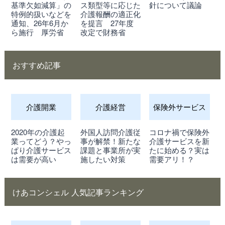
基準欠如減算」の
ス類型等に応じた
針について議論
特例的扱いなどを
介護報酬の適正化
通知、26年6月か
を提言 27年度
ら施行 厚労省
改定で財務省
おすすめ記事
介護開業
介護経営
保険外サービス
2020年の介護起
外国人訪問介護従
コロナ禍で保険外
業ってどう？やっ
事が解禁！新たな
介護サービスを新
ぱり介護サービス
課題と事業所が実
たに始める？実は
は需要が高い
施したい対策
需要アリ！？
けあコンシェル 人気記事ランキング