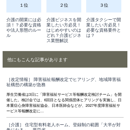
１位
２位
３位
介護の開業には必
介護ビジネスを開
介護タクシーで開
須！？必要な資格
業したい方必見！
業したい方必見！
や法人形態のルー
はじめやすいのは
必要な資格要件と
ル
どれ？介護ビジネ
は？
ス業態解説
他にもこんな記事があります
［改定情報］ 障害福祉報酬改定でヒアリング、地域障害福
祉構想の構築が急務
厚生労働省は3日に「障害福祉サービス等報酬改定検討チーム」を開
催した。検討会では、6回目となる関係団体ヒアリングを実施し、日
本重症心身障害福祉協会、日本医師会などが、2027年度障害福祉サ
ービス等報酬改定に...
［介護］ 住宅型有料老人ホーム、登録制の範囲「大半が対
象になる」 厚労省