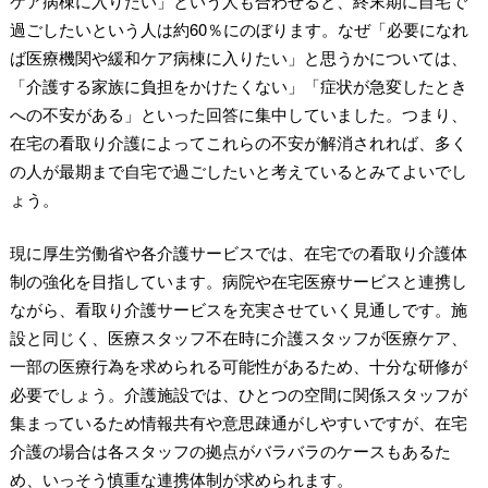
ケア病棟に入りたい」という人も合わせると、終末期に自宅で
過ごしたいという人は約60％にのぼります。なぜ「必要になれ
ば医療機関や緩和ケア病棟に入りたい」と思うかについては、
「介護する家族に負担をかけたくない」「症状が急変したとき
への不安がある」といった回答に集中していました。つまり、
在宅の看取り介護によってこれらの不安が解消されれば、多く
の人が最期まで自宅で過ごしたいと考えているとみてよいでし
ょう。
現に厚生労働省や各介護サービスでは、在宅での看取り介護体
制の強化を目指しています。病院や在宅医療サービスと連携し
ながら、看取り介護サービスを充実させていく見通しです。施
設と同じく、医療スタッフ不在時に介護スタッフが医療ケア、
一部の医療行為を求められる可能性があるため、十分な研修が
必要でしょう。介護施設では、ひとつの空間に関係スタッフが
集まっているため情報共有や意思疎通がしやすいですが、在宅
介護の場合は各スタッフの拠点がバラバラのケースもあるた
め、いっそう慎重な連携体制が求められます。