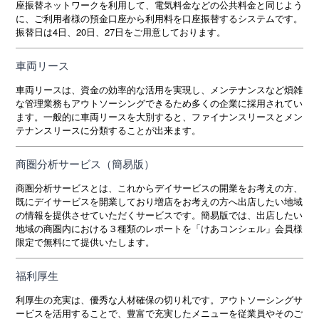
座振替ネットワークを利用して、電気料金などの公共料金と同じよう
に、ご利用者様の預金口座から利用料を口座振替するシステムです。
振替日は4日、20日、27日をご用意しております。
車両リース
車両リースは、資金の効率的な活用を実現し、メンテナンスなど煩雑
な管理業務もアウトソーシングできるため多くの企業に採用されてい
ます。一般的に車両リースを大別すると、ファイナンスリースとメン
テナンスリースに分類することが出来ます。
商圏分析サービス（簡易版）
商圏分析サービスとは、これからデイサービスの開業をお考えの方、
既にデイサービスを開業しており増店をお考えの方へ出店したい地域
の情報を提供させていただくサービスです。簡易版では、出店したい
地域の商圏内における３種類のレポートを「けあコンシェル」会員様
限定で無料にて提供いたします。
福利厚生
利厚生の充実は、優秀な人材確保の切り札です。アウトソーシングサ
ービスを活用することで、豊富で充実したメニューを従業員やそのご