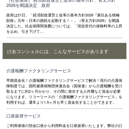
2026を閣議決定 政府
政府は21日、「経済財政運営と改革の基本方針2026『責任ある積極
財政』元年－日本の挑戦を起動する！－」（骨太方針2026）を閣議
決定した。社会保障関係費については、「現役世代の保険料率の上昇
を止め、引き下げて...
けあコンシェルには、こんなサービスがあります
介護報酬ファクタリングサービス
早期資金化！介護報酬ファクタリングサービスで解決！現行の介護保
険制度では、国民健康保険団体連合会（国保連）から介護報酬を受け
取るまでに約2ヶ月かかり、その間に発生する人件費など資金が必要
になります。リコーリースの「介護報酬ファクタリングサービス」を
利用すれば、通常より1.5ヶ月も早く資金化することができます。
口座振替サービス
ご利用者様の預金口座から利用料金を口座振替いたします。弊社の口