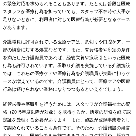
の緊急対応を求められることもあります。たとえば普段は医療
スタッフが医療行為を担っていても、スタッフ不在時や人手が
足りないときに、利用者に対して医療行為が必要となるケース
があります。
介護職員に許可されている医療ケアは、爪切りや口腔ケア、一
部の褥瘡に対する処置などです。また、有資格者や所定の条件
を満たした介護職員であれば、経管栄養や痰吸引といった医療
行為も許可されています。看取り介護を実施している介護施設
では、これらの医療ケアや医療行為を介護職員が実際に担うケ
ースが増えているのです。介護職員にとって、医療ケアや医療
行為は避けられない業務になりつつあるといえるでしょう。
経管栄養や痰吸引を行うためには、スタッフが介護福祉士の資
格（2015年度以降が対象）を取得するか、所定の研修を経て認
定証を受理する必要があります。また、施設が登録事業者とし
て認められていることも条件です。そのため、介護施設の経営
者としては、医療行為を実施できるスタッフの採用や、既存ス