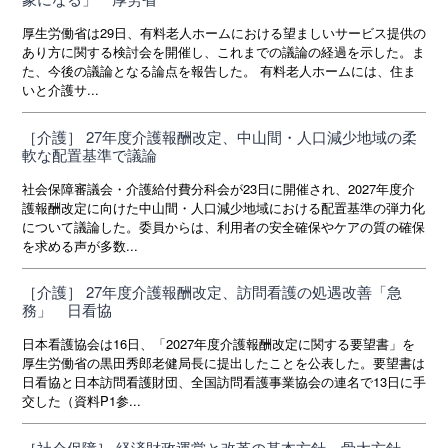
厚生労働省は29日、有料老人ホームにおける望ましいサービス提供の
あり方に関する検討会を開催し、これまでの議論の経過を示した。ま
た、今後の議論となる論点を報告した。 有料老人ホームには、住ま
いと介護サ...
［介護］ 27年度介護報酬改定、中山間・人口減少地域の柔
軟な配置基準で議論
社会保障審議会・介護給付費分科会が23日に開催され、2027年度介
護報酬改定に向けた中山間・人口減少地域における配置基準の弾力化
について議論した。委員からは、利用者の安全確保やケアの質の確保
を求める声が多数...
［介護］ 27年度介護報酬改定、訪問看護の処遇改善「急
務」 日看協
日本看護協会は16日、「2027年度介護報酬改定に関する要望書」を
厚生労働省の黒田秀郎老健局長に提出したことを公表した。要望書は
日看協と日本訪問看護財団、全国訪問看護事業協会の連名で13日に手
交した（資料P1参...
［社会保障］ 経済財政運営と改革の基本方針、骨太方針