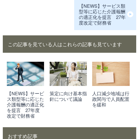
【NEWS】サービス類
型等に応じた介護報酬
の適正化を提言 27年
度改定で財務省
この記事を見ている人はこれらの記事も見ています
【NEWS】サービ
策定に向け基本指
人口減少地域は行
ス類型等に応じた
針について議論
政関与で人員配置
介護報酬の適正化
を緩和
を提言 27年度
改定で財務省
おすすめ記事