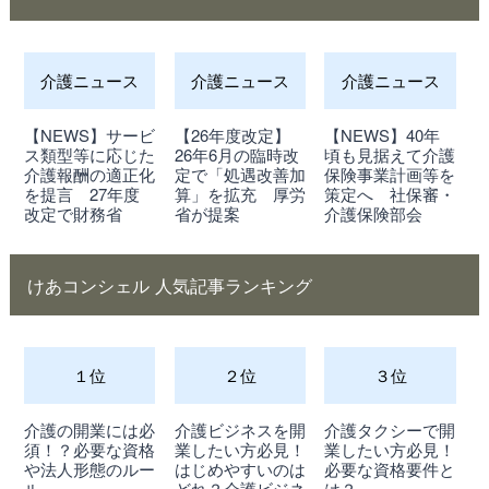
介護ニュース
介護ニュース
介護ニュース
【NEWS】サービ
【26年度改定】
【NEWS】40年
ス類型等に応じた
26年6月の臨時改
頃も見据えて介護
介護報酬の適正化
定で「処遇改善加
保険事業計画等を
を提言 27年度
算」を拡充 厚労
策定へ 社保審・
改定で財務省
省が提案
介護保険部会
けあコンシェル 人気記事ランキング
１位
２位
３位
介護の開業には必
介護ビジネスを開
介護タクシーで開
須！？必要な資格
業したい方必見！
業したい方必見！
や法人形態のルー
はじめやすいのは
必要な資格要件と
ル
どれ？介護ビジネ
は？