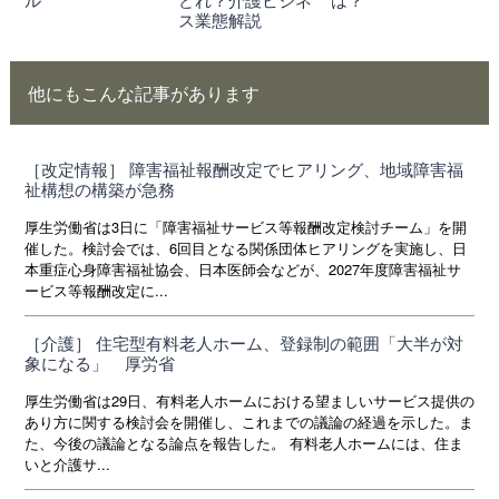
ス業態解説
他にもこんな記事があります
［改定情報］ 障害福祉報酬改定でヒアリング、地域障害福
祉構想の構築が急務
厚生労働省は3日に「障害福祉サービス等報酬改定検討チーム」を開
催した。検討会では、6回目となる関係団体ヒアリングを実施し、日
本重症心身障害福祉協会、日本医師会などが、2027年度障害福祉サ
ービス等報酬改定に...
［介護］ 住宅型有料老人ホーム、登録制の範囲「大半が対
象になる」 厚労省
厚生労働省は29日、有料老人ホームにおける望ましいサービス提供の
あり方に関する検討会を開催し、これまでの議論の経過を示した。ま
た、今後の議論となる論点を報告した。 有料老人ホームには、住ま
いと介護サ...