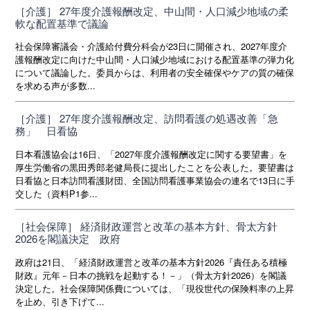
［介護］ 27年度介護報酬改定、中山間・人口減少地域の柔
軟な配置基準で議論
社会保障審議会・介護給付費分科会が23日に開催され、2027年度介
護報酬改定に向けた中山間・人口減少地域における配置基準の弾力化
について議論した。委員からは、利用者の安全確保やケアの質の確保
を求める声が多数...
［介護］ 27年度介護報酬改定、訪問看護の処遇改善「急
務」 日看協
日本看護協会は16日、「2027年度介護報酬改定に関する要望書」を
厚生労働省の黒田秀郎老健局長に提出したことを公表した。要望書は
日看協と日本訪問看護財団、全国訪問看護事業協会の連名で13日に手
交した（資料P1参...
［社会保障］ 経済財政運営と改革の基本方針、骨太方針
2026を閣議決定 政府
政府は21日、「経済財政運営と改革の基本方針2026『責任ある積極
財政』元年－日本の挑戦を起動する！－」（骨太方針2026）を閣議
決定した。社会保障関係費については、「現役世代の保険料率の上昇
を止め、引き下げて...